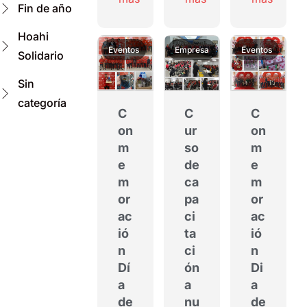
Fin de año
Hoahi
Eventos
Empresa
Eventos
Solidario
Sin
categoría
C
C
C
on
ur
on
m
so
m
e
de
e
m
ca
m
or
pa
or
ac
ci
ac
ió
ta
ió
n
ci
n
Dí
ón
Di
a
a
a
de
nu
de