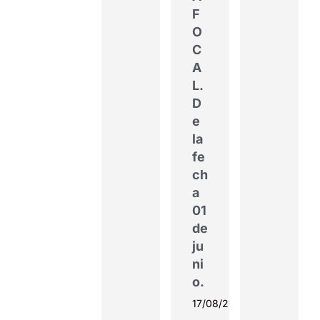
F
O
C
A
L.
D
e
la
fe
ch
a
01
de
ju
ni
o.
17/08/2022