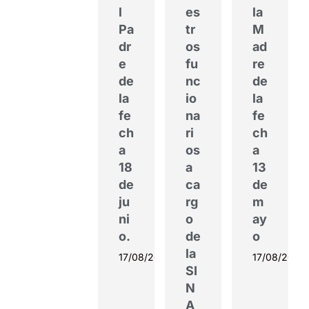
l
es
la
Pa
tr
M
dr
os
ad
e
fu
re
de
nc
de
la
io
la
fe
na
fe
ch
ri
ch
a
os
a
18
a
13
de
ca
de
ju
rg
m
ni
o
ay
o.
de
o
la
17/08/2022
17/08/2022
SI
N
A