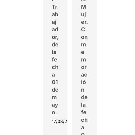
Tr
M
ab
uj
aj
er.
ad
C
or,
on
de
m
la
e
fe
m
ch
or
a
ac
01
ió
de
n
m
de
ay
la
o.
fe
ch
17/08/2022
a
0