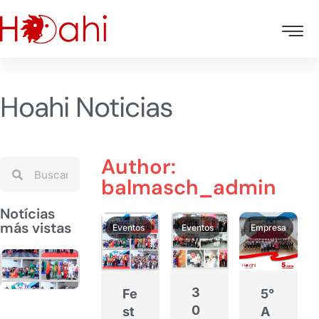
Hoahi Noticias
Author:
balmasch_admin
Notícias
más vistas
Eventos
Eventos
Empresa
Festejo
por el
día del
3
Fe
5°
Niño
0
st
A