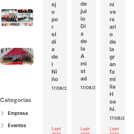
17/08/2022
de
ej
ni
jul
o
ve
30 de
io
julio Dia
po
rs
de la
Di
r
ari
Amistad
a
el
o
17/08/2022
de
dí
de
la
a
la
5°
A
de
gr
Aniversario
mi
l
an
de la gran
familia
st
Ni
fa
Hoahi.
ad
ño
mi
17/08/2022
lia
17/08/2022
17/08/2022
H
Categorías
oa
hi.
Empresa
17/08/2022
Eventos
Leer
Leer
Leer
más
más
más